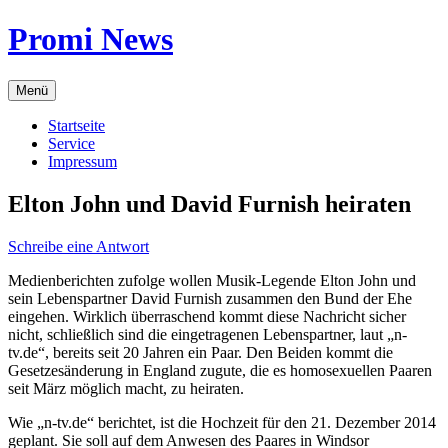
Zum
Promi News
Inhalt
springen
Menü
Startseite
Service
Impressum
Elton John und David Furnish heiraten
Schreibe eine Antwort
Medienberichten zufolge wollen Musik-Legende Elton John und
sein Lebenspartner David Furnish zusammen den Bund der Ehe
eingehen. Wirklich überraschend kommt diese Nachricht sicher
nicht, schließlich sind die eingetragenen Lebenspartner, laut „n-
tv.de“, bereits seit 20 Jahren ein Paar. Den Beiden kommt die
Gesetzesänderung in England zugute, die es homosexuellen Paaren
seit März möglich macht, zu heiraten.
Wie „n-tv.de“ berichtet, ist die Hochzeit für den 21. Dezember 2014
geplant. Sie soll auf dem Anwesen des Paares in Windsor