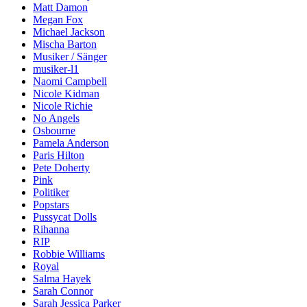
Matt Damon
Megan Fox
Michael Jackson
Mischa Barton
Musiker / Sänger
musiker-l1
Naomi Campbell
Nicole Kidman
Nicole Richie
No Angels
Osbourne
Pamela Anderson
Paris Hilton
Pete Doherty
Pink
Politiker
Popstars
Pussycat Dolls
Rihanna
RIP
Robbie Williams
Royal
Salma Hayek
Sarah Connor
Sarah Jessica Parker