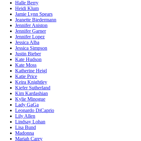
Halle Berry
Heidi Klum
Jamie Lynn Spears
Jeanette Biedermann
Jennifer Aniston
Jennifer Garner
Jennifer Lopez
Jessica Alba
Jessica Simpson
Justin Bieber
Kate Hudson
Kate Moss
Katherine Heigl
Katie Price
Keira Knightley
Kiefer Sutherland
Kim Kardashian
Kylie Minogue
Lady GaGa
Leonardo DiCaprio
Lily Allen
Lindsay Lohan
Lisa Bund
Madonna
Mariah Carey