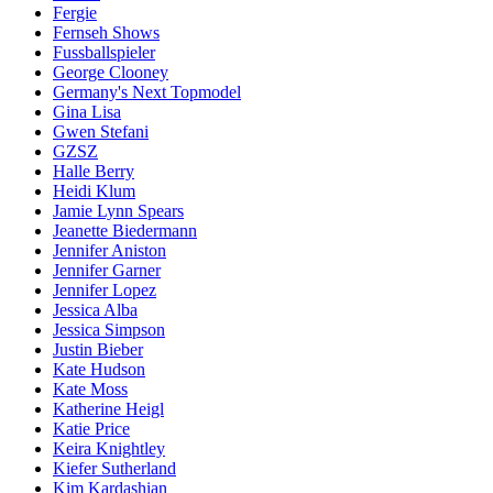
Fergie
Fernseh Shows
Fussballspieler
George Clooney
Germany's Next Topmodel
Gina Lisa
Gwen Stefani
GZSZ
Halle Berry
Heidi Klum
Jamie Lynn Spears
Jeanette Biedermann
Jennifer Aniston
Jennifer Garner
Jennifer Lopez
Jessica Alba
Jessica Simpson
Justin Bieber
Kate Hudson
Kate Moss
Katherine Heigl
Katie Price
Keira Knightley
Kiefer Sutherland
Kim Kardashian