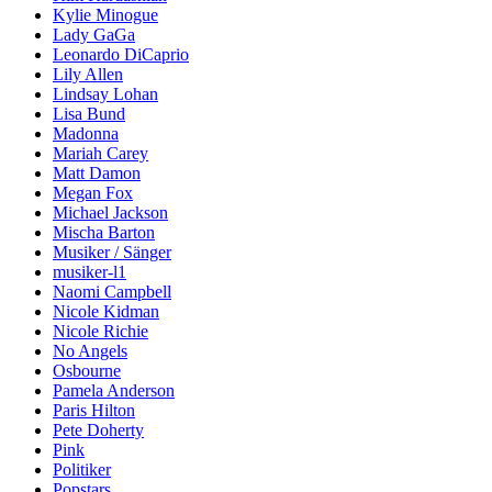
Kylie Minogue
Lady GaGa
Leonardo DiCaprio
Lily Allen
Lindsay Lohan
Lisa Bund
Madonna
Mariah Carey
Matt Damon
Megan Fox
Michael Jackson
Mischa Barton
Musiker / Sänger
musiker-l1
Naomi Campbell
Nicole Kidman
Nicole Richie
No Angels
Osbourne
Pamela Anderson
Paris Hilton
Pete Doherty
Pink
Politiker
Popstars