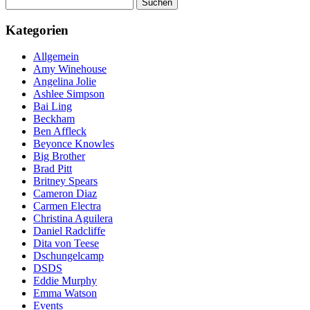
Suchen
nach:
Kategorien
Allgemein
Amy Winehouse
Angelina Jolie
Ashlee Simpson
Bai Ling
Beckham
Ben Affleck
Beyonce Knowles
Big Brother
Brad Pitt
Britney Spears
Cameron Diaz
Carmen Electra
Christina Aguilera
Daniel Radcliffe
Dita von Teese
Dschungelcamp
DSDS
Eddie Murphy
Emma Watson
Events