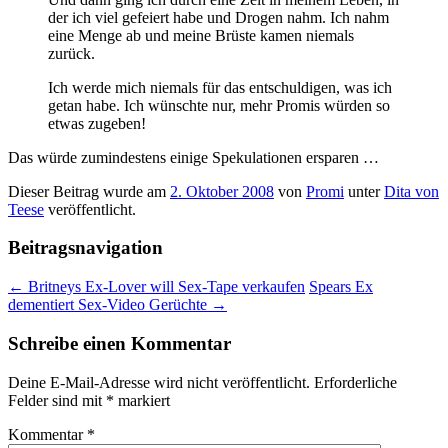
der ich viel gefeiert habe und Drogen nahm. Ich nahm
eine Menge ab und meine Brüste kamen niemals
zurück.
Ich werde mich niemals für das entschuldigen, was ich
getan habe. Ich wünschte nur, mehr Promis würden so
etwas zugeben!
Das würde zumindestens einige Spekulationen ersparen …
Dieser Beitrag wurde am
2. Oktober 2008
von
Promi
unter
Dita von
Teese
veröffentlicht.
Beitragsnavigation
←
Britneys Ex-Lover will Sex-Tape verkaufen
Spears Ex
dementiert Sex-Video Gerüchte
→
Schreibe einen Kommentar
Deine E-Mail-Adresse wird nicht veröffentlicht.
Erforderliche
Felder sind mit
*
markiert
Kommentar
*