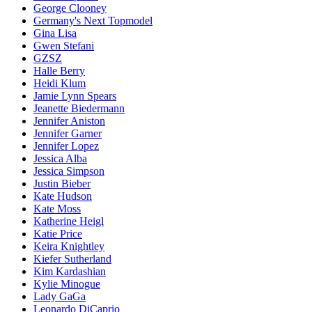
George Clooney
Germany's Next Topmodel
Gina Lisa
Gwen Stefani
GZSZ
Halle Berry
Heidi Klum
Jamie Lynn Spears
Jeanette Biedermann
Jennifer Aniston
Jennifer Garner
Jennifer Lopez
Jessica Alba
Jessica Simpson
Justin Bieber
Kate Hudson
Kate Moss
Katherine Heigl
Katie Price
Keira Knightley
Kiefer Sutherland
Kim Kardashian
Kylie Minogue
Lady GaGa
Leonardo DiCaprio