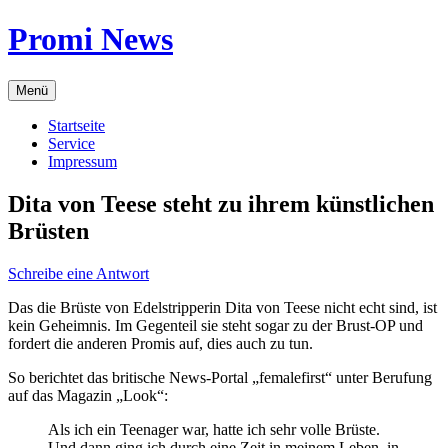
Zum
Promi News
Inhalt
springen
Menü
Startseite
Service
Impressum
Dita von Teese steht zu ihrem künstlichen
Brüsten
Schreibe eine Antwort
Das die Brüste von Edelstripperin Dita von Teese nicht echt sind, ist
kein Geheimnis. Im Gegenteil sie steht sogar zu der Brust-OP und
fordert die anderen Promis auf, dies auch zu tun.
So berichtet das britische News-Portal „femalefirst“ unter Berufung
auf das Magazin „Look“:
Als ich ein Teenager war, hatte ich sehr volle Brüste.
Und dann ging ich durch eine Zeit in meinem Leben, in