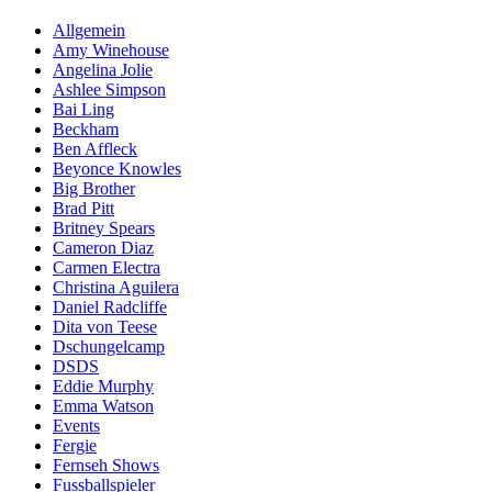
Allgemein
Amy Winehouse
Angelina Jolie
Ashlee Simpson
Bai Ling
Beckham
Ben Affleck
Beyonce Knowles
Big Brother
Brad Pitt
Britney Spears
Cameron Diaz
Carmen Electra
Christina Aguilera
Daniel Radcliffe
Dita von Teese
Dschungelcamp
DSDS
Eddie Murphy
Emma Watson
Events
Fergie
Fernseh Shows
Fussballspieler