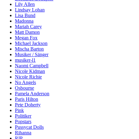
Lily Allen
Lindsay Lohan
Lisa Bund
Madonna
Mariah Carey
Matt Damon
Megan Fox
Michael Jackson
Mischa Barton
Musiker / Sänger
musiker-l1
Naomi Campbell
Nicole Kidman
Nicole Richie
No Angels
Osbourne
Pamela Anderson
Paris Hilton
Pete Doherty
Pink
Politiker
Popstars
Pussycat Dolls
Rihanna
RIP