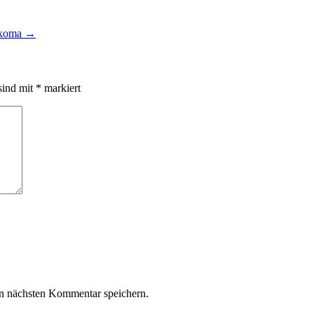
hkoma
→
sind mit
*
markiert
n nächsten Kommentar speichern.