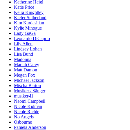
Katherine Heigl
Katie Price
Keira Knightley
Kiefer Sutherland
Kim Kardashian
Kylie Minogue
Lady GaGa
Leonardo DiCaprio
Lily Allen
Lindsay Lohan
Lisa Bund
Madonna
Mariah Carey
Matt Damon
Megan Fox
Michael Jackson
Mischa Barton
Musiker / Sänger
musiker-l1
Naomi Campbell
Nicole Kidman
Nicole Richie
No Angels
Osbourne
Pamela Anderson