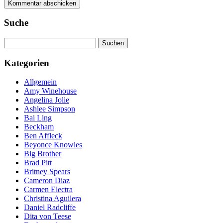
Suche
Suchen
nach:
Kategorien
Allgemein
Amy Winehouse
Angelina Jolie
Ashlee Simpson
Bai Ling
Beckham
Ben Affleck
Beyonce Knowles
Big Brother
Brad Pitt
Britney Spears
Cameron Diaz
Carmen Electra
Christina Aguilera
Daniel Radcliffe
Dita von Teese