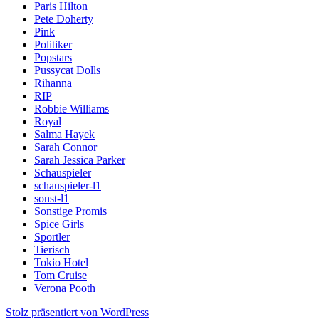
Paris Hilton
Pete Doherty
Pink
Politiker
Popstars
Pussycat Dolls
Rihanna
RIP
Robbie Williams
Royal
Salma Hayek
Sarah Connor
Sarah Jessica Parker
Schauspieler
schauspieler-l1
sonst-l1
Sonstige Promis
Spice Girls
Sportler
Tierisch
Tokio Hotel
Tom Cruise
Verona Pooth
Stolz präsentiert von WordPress