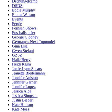
Dschungelcamp
DSDS
Eddie Murphy
Emma Watson
Events
Fergie
Fernseh Shows
Fussballspieler
George Clooney
Germany's Next Topmodel
Gina Lisa
Gwen Stefani
GZSZ
Halle Berry
Heidi Klum
Jamie Lynn Spears
Jeanette Biedermann
Jennifer Aniston
Jennifer Garner
Jennifer Lopez
Jessica Alba
Jessica Simpson
Justin Bieber
Kate Hudson
Kate Moss