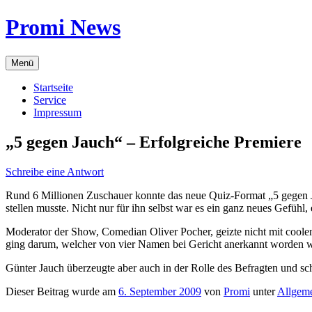
Zum
Promi News
Inhalt
springen
Menü
Startseite
Service
Impressum
„5 gegen Jauch“ – Erfolgreiche Premiere
Schreibe eine Antwort
Rund 6 Millionen Zuschauer konnte das neue Quiz-Format „5 gegen J
stellen musste. Nicht nur für ihn selbst war es ein ganz neues Gefühl,
Moderator der Show, Comedian Oliver Pocher, geizte nicht mit coole
ging darum, welcher von vier Namen bei Gericht anerkannt worden war
Günter Jauch überzeugte aber auch in der Rolle des Befragten und sch
Dieser Beitrag wurde am
6. September 2009
von
Promi
unter
Allgem