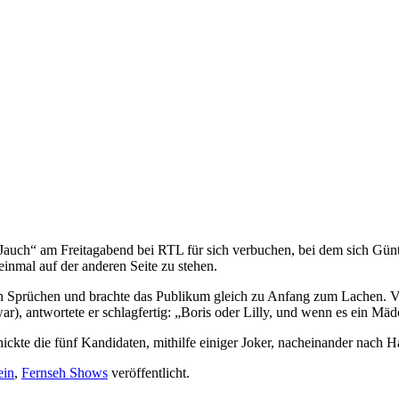
auch“ am Freitagabend bei RTL für sich verbuchen, bei dem sich Günt
 einmal auf der anderen Seite zu stehen.
n Sprüchen und brachte das Publikum gleich zu Anfang zum Lachen. Vo
), antwortete er schlagfertig: „Boris oder Lilly, und wenn es ein Mä
ickte die fünf Kandidaten, mithilfe einiger Joker, nacheinander nach H
ein
,
Fernseh Shows
veröffentlicht.