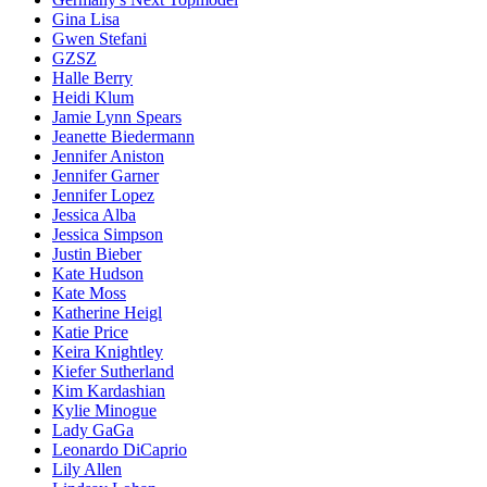
Gina Lisa
Gwen Stefani
GZSZ
Halle Berry
Heidi Klum
Jamie Lynn Spears
Jeanette Biedermann
Jennifer Aniston
Jennifer Garner
Jennifer Lopez
Jessica Alba
Jessica Simpson
Justin Bieber
Kate Hudson
Kate Moss
Katherine Heigl
Katie Price
Keira Knightley
Kiefer Sutherland
Kim Kardashian
Kylie Minogue
Lady GaGa
Leonardo DiCaprio
Lily Allen