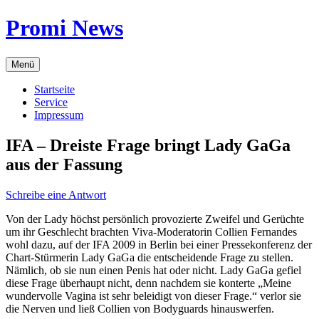
Zum
Promi News
Inhalt
springen
Menü
Startseite
Service
Impressum
IFA – Dreiste Frage bringt Lady GaGa
aus der Fassung
Schreibe eine Antwort
Von der Lady höchst persönlich provozierte Zweifel und Gerüchte
um ihr Geschlecht brachten Viva-Moderatorin Collien Fernandes
wohl dazu, auf der IFA 2009 in Berlin bei einer Pressekonferenz der
Chart-Stürmerin Lady GaGa die entscheidende Frage zu stellen.
Nämlich, ob sie nun einen Penis hat oder nicht. Lady GaGa gefiel
diese Frage überhaupt nicht, denn nachdem sie konterte „Meine
wundervolle Vagina ist sehr beleidigt von dieser Frage.“ verlor sie
die Nerven und ließ Collien von Bodyguards hinauswerfen.