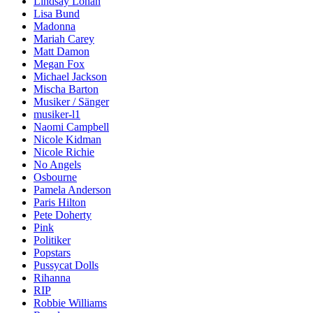
Lindsay Lohan
Lisa Bund
Madonna
Mariah Carey
Matt Damon
Megan Fox
Michael Jackson
Mischa Barton
Musiker / Sänger
musiker-l1
Naomi Campbell
Nicole Kidman
Nicole Richie
No Angels
Osbourne
Pamela Anderson
Paris Hilton
Pete Doherty
Pink
Politiker
Popstars
Pussycat Dolls
Rihanna
RIP
Robbie Williams