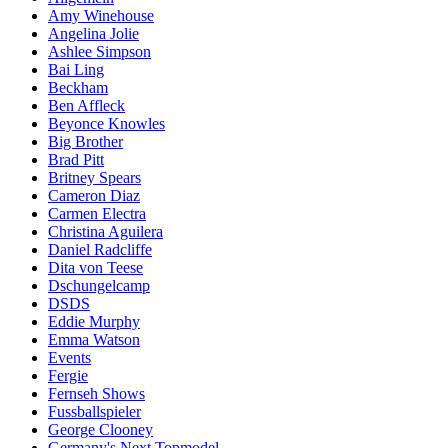
Amy Winehouse
Angelina Jolie
Ashlee Simpson
Bai Ling
Beckham
Ben Affleck
Beyonce Knowles
Big Brother
Brad Pitt
Britney Spears
Cameron Diaz
Carmen Electra
Christina Aguilera
Daniel Radcliffe
Dita von Teese
Dschungelcamp
DSDS
Eddie Murphy
Emma Watson
Events
Fergie
Fernseh Shows
Fussballspieler
George Clooney
Germany's Next Topmodel