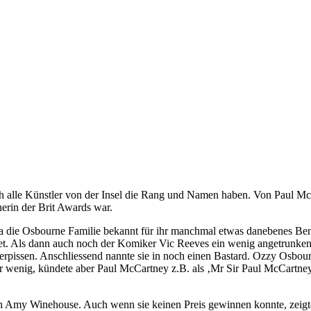
sich alle Künstler von der Insel die Rang und Namen haben. Von Paul M
erin der Brit Awards war.
a die Osbourne Familie bekannt für ihr manchmal etwas danebenes Ben
t. Als dann auch noch der Komiker Vic Reeves ein wenig angetrunken 
h verpissen. Anschliessend nannte sie in noch einen Bastard. Ozzy Osbo
 wenig, kündete aber Paul McCartney z.B. als ‚Mr Sir Paul McCartney’
 Amy Winehouse. Auch wenn sie keinen Preis gewinnen konnte, zeigte 