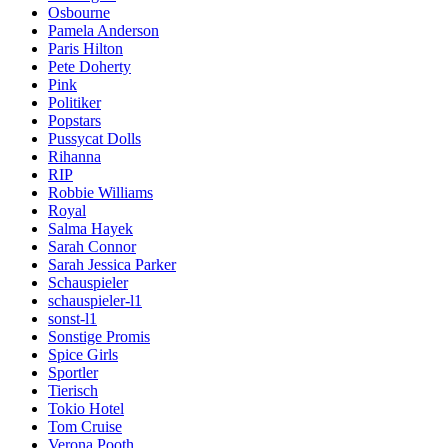
Osbourne
Pamela Anderson
Paris Hilton
Pete Doherty
Pink
Politiker
Popstars
Pussycat Dolls
Rihanna
RIP
Robbie Williams
Royal
Salma Hayek
Sarah Connor
Sarah Jessica Parker
Schauspieler
schauspieler-l1
sonst-l1
Sonstige Promis
Spice Girls
Sportler
Tierisch
Tokio Hotel
Tom Cruise
Verona Pooth