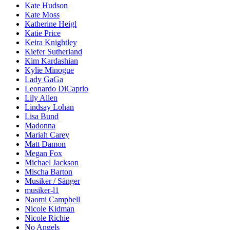
Kate Hudson
Kate Moss
Katherine Heigl
Katie Price
Keira Knightley
Kiefer Sutherland
Kim Kardashian
Kylie Minogue
Lady GaGa
Leonardo DiCaprio
Lily Allen
Lindsay Lohan
Lisa Bund
Madonna
Mariah Carey
Matt Damon
Megan Fox
Michael Jackson
Mischa Barton
Musiker / Sänger
musiker-l1
Naomi Campbell
Nicole Kidman
Nicole Richie
No Angels