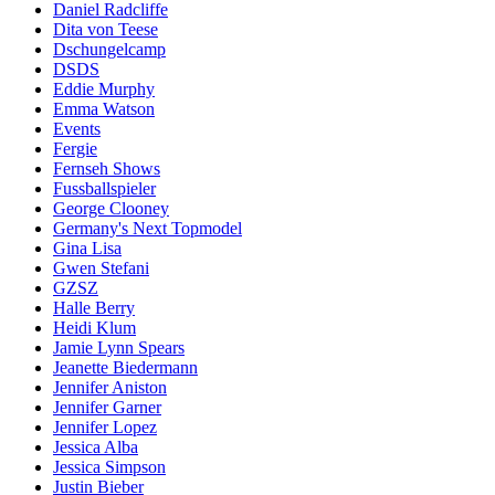
Daniel Radcliffe
Dita von Teese
Dschungelcamp
DSDS
Eddie Murphy
Emma Watson
Events
Fergie
Fernseh Shows
Fussballspieler
George Clooney
Germany's Next Topmodel
Gina Lisa
Gwen Stefani
GZSZ
Halle Berry
Heidi Klum
Jamie Lynn Spears
Jeanette Biedermann
Jennifer Aniston
Jennifer Garner
Jennifer Lopez
Jessica Alba
Jessica Simpson
Justin Bieber