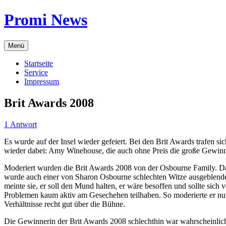
Zum
Promi News
Inhalt
springen
Menü
Startseite
Service
Impressum
Brit Awards 2008
1 Antwort
Es wurde auf der Insel wieder gefeiert. Bei den Brit Awards trafen 
wieder dabei: Amy Winehouse, die auch ohne Preis die große Gewinn
Moderiert wurden die Brit Awards 2008 von der Osbourne Family. D
wurde auch einer von Sharon Osbourne schlechten Witze ausgeblende
meinte sie, er soll den Mund halten, er wäre besoffen und sollte sic
Problemen kaum aktiv am Gesechehen teilhaben. So moderierte er nur
Verhältnisse recht gut über die Bühne.
Die Gewinnerin der Brit Awards 2008 schlechthin war wahrscheinlich