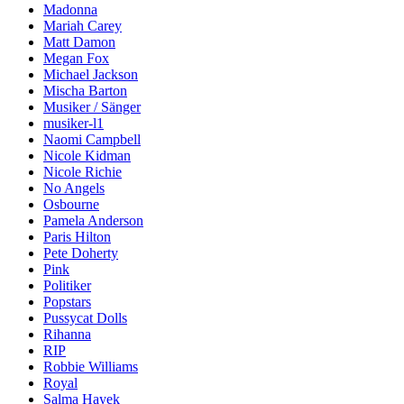
Madonna
Mariah Carey
Matt Damon
Megan Fox
Michael Jackson
Mischa Barton
Musiker / Sänger
musiker-l1
Naomi Campbell
Nicole Kidman
Nicole Richie
No Angels
Osbourne
Pamela Anderson
Paris Hilton
Pete Doherty
Pink
Politiker
Popstars
Pussycat Dolls
Rihanna
RIP
Robbie Williams
Royal
Salma Hayek