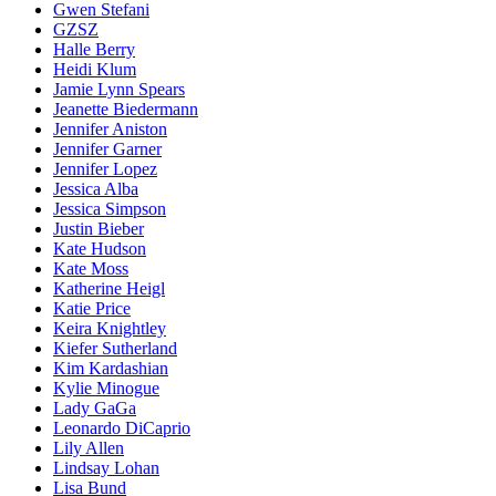
Gwen Stefani
GZSZ
Halle Berry
Heidi Klum
Jamie Lynn Spears
Jeanette Biedermann
Jennifer Aniston
Jennifer Garner
Jennifer Lopez
Jessica Alba
Jessica Simpson
Justin Bieber
Kate Hudson
Kate Moss
Katherine Heigl
Katie Price
Keira Knightley
Kiefer Sutherland
Kim Kardashian
Kylie Minogue
Lady GaGa
Leonardo DiCaprio
Lily Allen
Lindsay Lohan
Lisa Bund