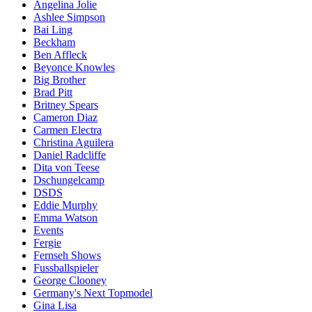
Angelina Jolie
Ashlee Simpson
Bai Ling
Beckham
Ben Affleck
Beyonce Knowles
Big Brother
Brad Pitt
Britney Spears
Cameron Diaz
Carmen Electra
Christina Aguilera
Daniel Radcliffe
Dita von Teese
Dschungelcamp
DSDS
Eddie Murphy
Emma Watson
Events
Fergie
Fernseh Shows
Fussballspieler
George Clooney
Germany's Next Topmodel
Gina Lisa