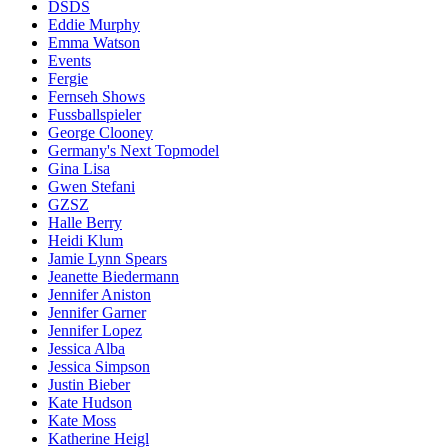
DSDS
Eddie Murphy
Emma Watson
Events
Fergie
Fernseh Shows
Fussballspieler
George Clooney
Germany's Next Topmodel
Gina Lisa
Gwen Stefani
GZSZ
Halle Berry
Heidi Klum
Jamie Lynn Spears
Jeanette Biedermann
Jennifer Aniston
Jennifer Garner
Jennifer Lopez
Jessica Alba
Jessica Simpson
Justin Bieber
Kate Hudson
Kate Moss
Katherine Heigl