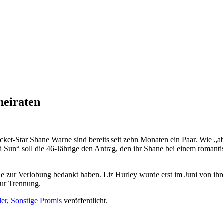
heiraten
icket-Star Shane Warne sind bereits seit zehn Monaten ein Paar. Wie „abe
ld Sun“ soll die 46-Jährige den Antrag, den ihr Shane bei einem roman
nsche zur Verlobung bedankt haben. Liz Hurley wurde erst im Juni von
zur Trennung.
ler
,
Sonstige Promis
veröffentlicht.