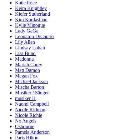
Katie Price
Keira Knightley
Kiefer Sutherland
Kim Kardashian
Kylie Minogue
Lady GaGa
Leonardo DiCaprio
Lily Allen
Lindsay Lohan
Lisa Bund
Madonna
Mariah Carey
Matt Damon
Megan Fox
Michael Jackson
Mischa Barton
Musiker / Sänger
musiker-l1
Naomi Campbell
Nicole Kidman
Nicole Richie
No Angels
Osbourne
Pamela Anderson
Paris Hilton