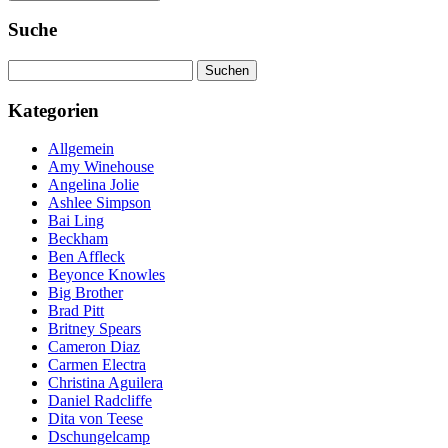
Suche
Suchen
nach:
Kategorien
Allgemein
Amy Winehouse
Angelina Jolie
Ashlee Simpson
Bai Ling
Beckham
Ben Affleck
Beyonce Knowles
Big Brother
Brad Pitt
Britney Spears
Cameron Diaz
Carmen Electra
Christina Aguilera
Daniel Radcliffe
Dita von Teese
Dschungelcamp