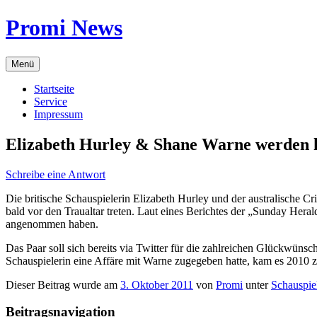
Zum
Promi News
Inhalt
springen
Menü
Startseite
Service
Impressum
Elizabeth Hurley & Shane Warne werden 
Schreibe eine Antwort
Die britische Schauspielerin Elizabeth Hurley und der australische Cr
bald vor den Traualtar treten. Laut eines Berichtes der „Sunday Hera
angenommen haben.
Das Paar soll sich bereits via Twitter für die zahlreichen Glückwü
Schauspielerin eine Affäre mit Warne zugegeben hatte, kam es 2010 
Dieser Beitrag wurde am
3. Oktober 2011
von
Promi
unter
Schauspie
Beitragsnavigation