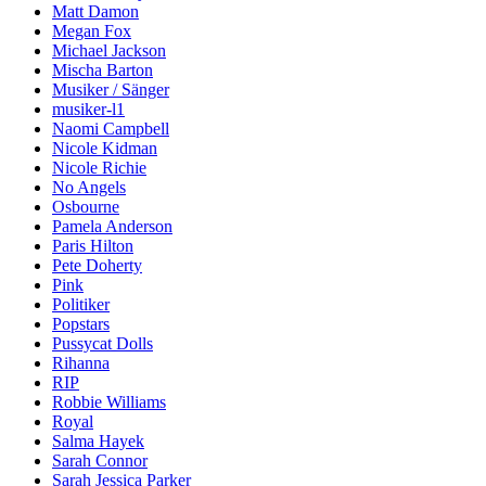
Matt Damon
Megan Fox
Michael Jackson
Mischa Barton
Musiker / Sänger
musiker-l1
Naomi Campbell
Nicole Kidman
Nicole Richie
No Angels
Osbourne
Pamela Anderson
Paris Hilton
Pete Doherty
Pink
Politiker
Popstars
Pussycat Dolls
Rihanna
RIP
Robbie Williams
Royal
Salma Hayek
Sarah Connor
Sarah Jessica Parker