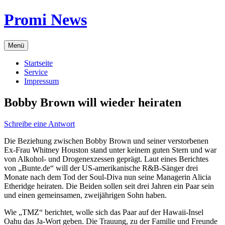
Zum
Promi News
Inhalt
springen
Menü
Startseite
Service
Impressum
Bobby Brown will wieder heiraten
Schreibe eine Antwort
Die Beziehung zwischen Bobby Brown und seiner verstorbenen
Ex-Frau Whitney Houston stand unter keinem guten Stern und war
von Alkohol- und Drogenexzessen geprägt. Laut eines Berichtes
von „Bunte.de“ will der US-amerikanische R&B-Sänger drei
Monate nach dem Tod der Soul-Diva nun seine Managerin Alicia
Etheridge heiraten. Die Beiden sollen seit drei Jahren ein Paar sein
und einen gemeinsamen, zweijährigen Sohn haben.
Wie „TMZ“ berichtet, wolle sich das Paar auf der Hawaii-Insel
Oahu das Ja-Wort geben. Die Trauung, zu der Familie und Freunde