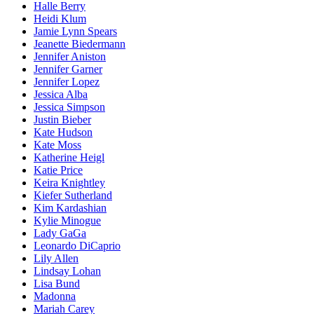
Halle Berry
Heidi Klum
Jamie Lynn Spears
Jeanette Biedermann
Jennifer Aniston
Jennifer Garner
Jennifer Lopez
Jessica Alba
Jessica Simpson
Justin Bieber
Kate Hudson
Kate Moss
Katherine Heigl
Katie Price
Keira Knightley
Kiefer Sutherland
Kim Kardashian
Kylie Minogue
Lady GaGa
Leonardo DiCaprio
Lily Allen
Lindsay Lohan
Lisa Bund
Madonna
Mariah Carey