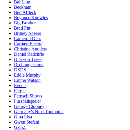
Bai Ling
Beckham
Ben Affleck
Beyonce Knowles
Big Brother
Brad Pitt
Britney Spears
Cameron Diaz
Carmen Electra
Christina Aguilera
Daniel Radcliffe
Dita von Teese
Dschungelcamp
DSDS
Eddie Murphy
Emma Watson
Events
Fergie
Fernseh Shows
Fussballspieler
George Clooney
Germany's Next Topmodel
Gina Lisa
Gwen Stefani
GZSZ