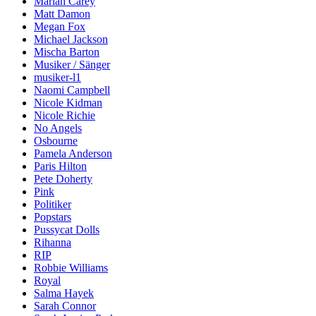
Mariah Carey
Matt Damon
Megan Fox
Michael Jackson
Mischa Barton
Musiker / Sänger
musiker-l1
Naomi Campbell
Nicole Kidman
Nicole Richie
No Angels
Osbourne
Pamela Anderson
Paris Hilton
Pete Doherty
Pink
Politiker
Popstars
Pussycat Dolls
Rihanna
RIP
Robbie Williams
Royal
Salma Hayek
Sarah Connor