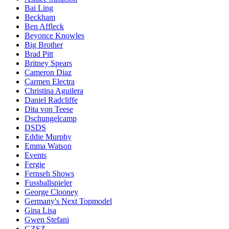
Bai Ling
Beckham
Ben Affleck
Beyonce Knowles
Big Brother
Brad Pitt
Britney Spears
Cameron Diaz
Carmen Electra
Christina Aguilera
Daniel Radcliffe
Dita von Teese
Dschungelcamp
DSDS
Eddie Murphy
Emma Watson
Events
Fergie
Fernseh Shows
Fussballspieler
George Clooney
Germany's Next Topmodel
Gina Lisa
Gwen Stefani
GZSZ