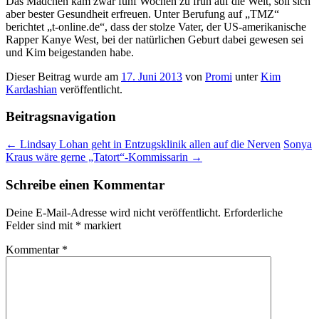
Das Mädchen kam zwar fünf Wochen zu früh auf die Welt, soll sich
aber bester Gesundheit erfreuen. Unter Berufung auf „TMZ“
berichtet „t-online.de“, dass der stolze Vater, der US-amerikanische
Rapper Kanye West, bei der natürlichen Geburt dabei gewesen sei
und Kim beigestanden habe.
Dieser Beitrag wurde am
17. Juni 2013
von
Promi
unter
Kim
Kardashian
veröffentlicht.
Beitragsnavigation
←
Lindsay Lohan geht in Entzugsklinik allen auf die Nerven
Sonya
Kraus wäre gerne „Tatort“-Kommissarin
→
Schreibe einen Kommentar
Deine E-Mail-Adresse wird nicht veröffentlicht.
Erforderliche
Felder sind mit
*
markiert
Kommentar
*