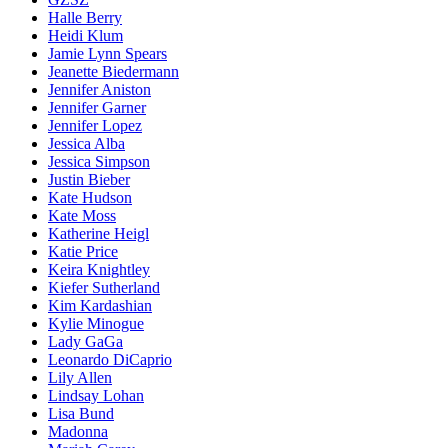
Halle Berry
Heidi Klum
Jamie Lynn Spears
Jeanette Biedermann
Jennifer Aniston
Jennifer Garner
Jennifer Lopez
Jessica Alba
Jessica Simpson
Justin Bieber
Kate Hudson
Kate Moss
Katherine Heigl
Katie Price
Keira Knightley
Kiefer Sutherland
Kim Kardashian
Kylie Minogue
Lady GaGa
Leonardo DiCaprio
Lily Allen
Lindsay Lohan
Lisa Bund
Madonna