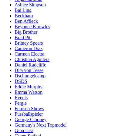
Ashlee Simpson
Bai Ling
Beckham
Ben Affleck
Beyonce Knowles
Big Brother
Brad Pitt
Britney Spears
Cameron Diaz
Carmen Electra
Christina Aguilera
Daniel Radcliffe
Dita von Teese
Dschungelcamp
DSDS
Eddie Murphy
Emma Watson
Events
Fergie
Fernseh Shows
Fussballspieler
George Clooney
Germany's Next Topmodel
Gina Lisa
Gwen Stefani