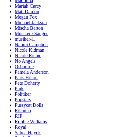
Madonna
Mariah Carey
Matt Damon
Megan Fox
Michael Jackson
Mischa Barton
Musiker / Sänger
musiker-l1
Naomi Campbell
Nicole Kidman
Nicole Richie
No Angels
Osbourne
Pamela Anderson
Paris Hilton
Pete Doherty
Pink
Politiker
Popstars
Pussycat Dolls
Rihanna
RIP
Robbie Williams
Royal
Salma Hayek