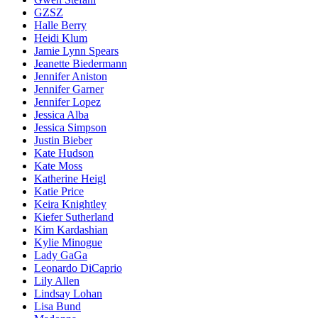
GZSZ
Halle Berry
Heidi Klum
Jamie Lynn Spears
Jeanette Biedermann
Jennifer Aniston
Jennifer Garner
Jennifer Lopez
Jessica Alba
Jessica Simpson
Justin Bieber
Kate Hudson
Kate Moss
Katherine Heigl
Katie Price
Keira Knightley
Kiefer Sutherland
Kim Kardashian
Kylie Minogue
Lady GaGa
Leonardo DiCaprio
Lily Allen
Lindsay Lohan
Lisa Bund