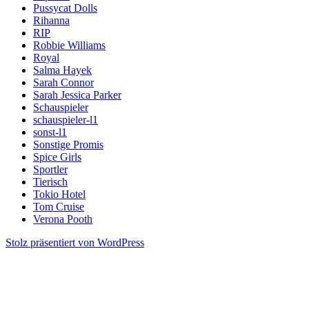
Pussycat Dolls
Rihanna
RIP
Robbie Williams
Royal
Salma Hayek
Sarah Connor
Sarah Jessica Parker
Schauspieler
schauspieler-l1
sonst-l1
Sonstige Promis
Spice Girls
Sportler
Tierisch
Tokio Hotel
Tom Cruise
Verona Pooth
Stolz präsentiert von WordPress