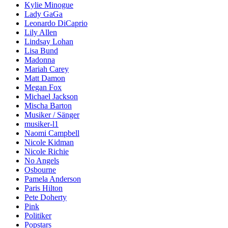
Kylie Minogue
Lady GaGa
Leonardo DiCaprio
Lily Allen
Lindsay Lohan
Lisa Bund
Madonna
Mariah Carey
Matt Damon
Megan Fox
Michael Jackson
Mischa Barton
Musiker / Sänger
musiker-l1
Naomi Campbell
Nicole Kidman
Nicole Richie
No Angels
Osbourne
Pamela Anderson
Paris Hilton
Pete Doherty
Pink
Politiker
Popstars