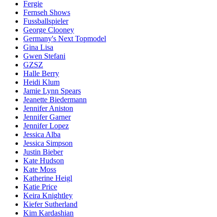
Fergie
Fernseh Shows
Fussballspieler
George Clooney
Germany's Next Topmodel
Gina Lisa
Gwen Stefani
GZSZ
Halle Berry
Heidi Klum
Jamie Lynn Spears
Jeanette Biedermann
Jennifer Aniston
Jennifer Garner
Jennifer Lopez
Jessica Alba
Jessica Simpson
Justin Bieber
Kate Hudson
Kate Moss
Katherine Heigl
Katie Price
Keira Knightley
Kiefer Sutherland
Kim Kardashian